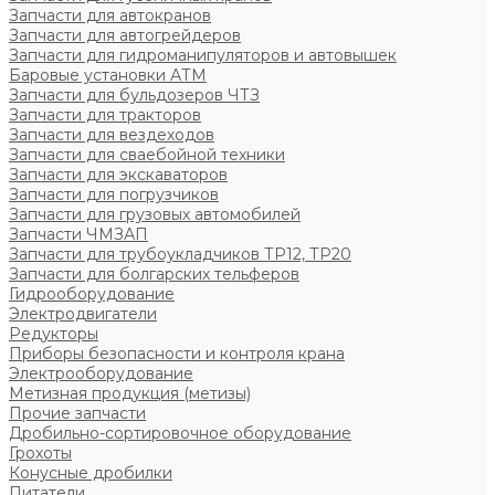
Запчасти для автокранов
Запчасти для автогрейдеров
Запчасти для гидроманипуляторов и автовышек
Баровые установки АТМ
Запчасти для бульдозеров ЧТЗ
Запчасти для тракторов
Запчасти для вездеходов
Запчасти для сваебойной техники
Запчасти для экскаваторов
Запчасти для погрузчиков
Запчасти для грузовых автомобилей
Запчасти ЧМЗАП
Запчасти для трубоукладчиков ТР12, ТР20
Запчасти для болгарских тельферов
Гидрооборудование
Электродвигатели
Редукторы
Приборы безопасности и контроля крана
Электрооборудование
Метизная продукция (метизы)
Прочие запчасти
Дробильно-сортировочное оборудование
Грохоты
Конусные дробилки
Питатели