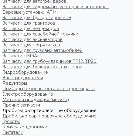
Запчасти для автогрейдеров
Запчасти для гидроманипуляторов и автовышек
Баровые установки АТМ
Запчасти для бульдозеров ЧТЗ
Запчасти для тракторов
Запчасти для вездеходов
Запчасти для сваебойной техники
Запчасти для экскаваторов
Запчасти для погрузчиков
Запчасти для грузовых автомобилей
Запчасти ЧМЗАП
Запчасти для трубоукладчиков ТР12, ТР20
Запчасти для болгарских тельферов
Гидрооборудование
Электродвигатели
Редукторы
Приборы безопасности и контроля крана
Электрооборудование
Метизная продукция (метизы)
Прочие запчасти
Дробильно-сортировочное оборудование
Дробильно-сортировочное оборудование
Грохоты
Конусные дробилки
Питатели