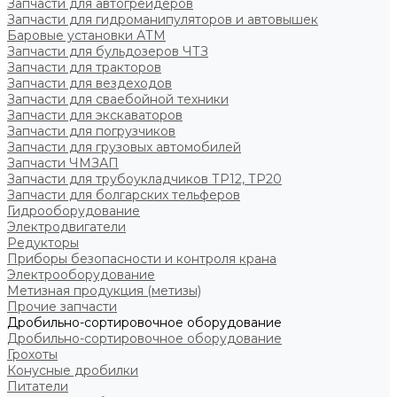
Запчасти для автогрейдеров
Запчасти для гидроманипуляторов и автовышек
Баровые установки АТМ
Запчасти для бульдозеров ЧТЗ
Запчасти для тракторов
Запчасти для вездеходов
Запчасти для сваебойной техники
Запчасти для экскаваторов
Запчасти для погрузчиков
Запчасти для грузовых автомобилей
Запчасти ЧМЗАП
Запчасти для трубоукладчиков ТР12, ТР20
Запчасти для болгарских тельферов
Гидрооборудование
Электродвигатели
Редукторы
Приборы безопасности и контроля крана
Электрооборудование
Метизная продукция (метизы)
Прочие запчасти
Дробильно-сортировочное оборудование
Дробильно-сортировочное оборудование
Грохоты
Конусные дробилки
Питатели