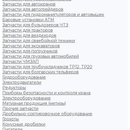
Запчасти для автокранов
Запчасти для автогрейдеров
Запчасти для гидроманипуляторов и автовышек
Баровые установки АТМ
Запчасти для бульдозеров ЧТЗ
Запчасти для тракторов
Запчасти для вездеходов
Запчасти для сваебойной техники
Запчасти для экскаваторов
Запчасти для погрузчиков
Запчасти для грузовых автомобилей
Запчасти ЧМЗАП
Запчасти для трубоукладчиков ТР12, ТР20
Запчасти для болгарских тельферов
Гидрооборудование
Электродвигатели
Редукторы
Приборы безопасности и контроля крана
Электрооборудование
Метизная продукция (метизы)
Прочие запчасти
Дробильно-сортировочное оборудование
Грохоты
Конусные дробилки
Питатели