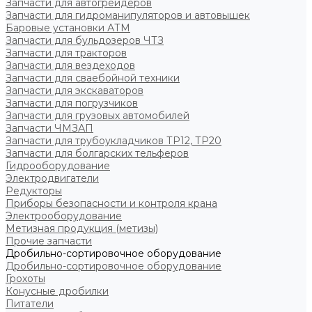
Запчасти для автогрейдеров
Запчасти для гидроманипуляторов и автовышек
Баровые установки АТМ
Запчасти для бульдозеров ЧТЗ
Запчасти для тракторов
Запчасти для вездеходов
Запчасти для сваебойной техники
Запчасти для экскаваторов
Запчасти для погрузчиков
Запчасти для грузовых автомобилей
Запчасти ЧМЗАП
Запчасти для трубоукладчиков ТР12, ТР20
Запчасти для болгарских тельферов
Гидрооборудование
Электродвигатели
Редукторы
Приборы безопасности и контроля крана
Электрооборудование
Метизная продукция (метизы)
Прочие запчасти
Дробильно-сортировочное оборудование
Дробильно-сортировочное оборудование
Грохоты
Конусные дробилки
Питатели