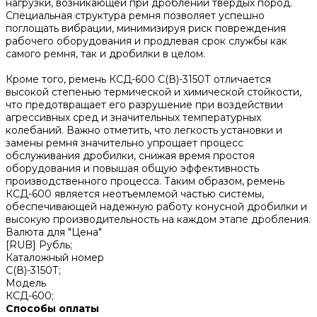
нагрузки, возникающей при дроблении твердых пород.
Специальная структура ремня позволяет успешно
поглощать вибрации, минимизируя риск повреждения
рабочего оборудования и продлевая срок службы как
самого ремня, так и дробилки в целом.
Кроме того, ремень КСД-600 С(В)-3150Т отличается
высокой степенью термической и химической стойкости,
что предотвращает его разрушение при воздействии
агрессивных сред и значительных температурных
колебаний. Важно отметить, что легкость установки и
замены ремня значительно упрощает процесс
обслуживания дробилки, снижая время простоя
оборудования и повышая общую эффективность
производственного процесса. Таким образом, ремень
КСД-600 является неотъемлемой частью системы,
обеспечивающей надежную работу конусной дробилки и
высокую производительность на каждом этапе дробления.
Валюта для "Цена"
[RUB] Рубль;
Каталожный номер
С(В)-3150Т;
Модель
КСД-600;
Способы оплаты