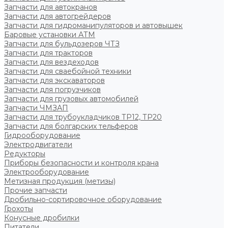
Запчасти для автокранов
Запчасти для автогрейдеров
Запчасти для гидроманипуляторов и автовышек
Баровые установки АТМ
Запчасти для бульдозеров ЧТЗ
Запчасти для тракторов
Запчасти для вездеходов
Запчасти для сваебойной техники
Запчасти для экскаваторов
Запчасти для погрузчиков
Запчасти для грузовых автомобилей
Запчасти ЧМЗАП
Запчасти для трубоукладчиков ТР12, ТР20
Запчасти для болгарских тельферов
Гидрооборудование
Электродвигатели
Редукторы
Приборы безопасности и контроля крана
Электрооборудование
Метизная продукция (метизы)
Прочие запчасти
Дробильно-сортировочное оборудование
Грохоты
Конусные дробилки
Питатели