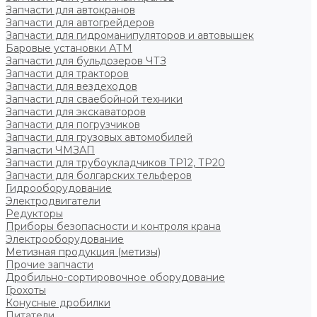
Запчасти для автокранов
Запчасти для автогрейдеров
Запчасти для гидроманипуляторов и автовышек
Баровые установки АТМ
Запчасти для бульдозеров ЧТЗ
Запчасти для тракторов
Запчасти для вездеходов
Запчасти для сваебойной техники
Запчасти для экскаваторов
Запчасти для погрузчиков
Запчасти для грузовых автомобилей
Запчасти ЧМЗАП
Запчасти для трубоукладчиков ТР12, ТР20
Запчасти для болгарских тельферов
Гидрооборудование
Электродвигатели
Редукторы
Приборы безопасности и контроля крана
Электрооборудование
Метизная продукция (метизы)
Прочие запчасти
Дробильно-сортировочное оборудование
Грохоты
Конусные дробилки
Питатели