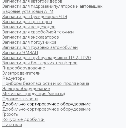
Запчасти для автогрейдеров
Запчасти для гидроманипуляторов и автовышек
Баровые установки АТМ
Запчасти для бульдозеров ЧТЗ
Запчасти для тракторов
Запчасти для вездеходов
Запчасти для сваебойной техники
Запчасти для экскаваторов
Запчасти для погрузчиков
Запчасти для грузовых автомобилей
Запчасти ЧМЗАП
Запчасти для трубоукладчиков ТР12, ТР20
Запчасти для болгарских тельферов
Гидрооборудование
Электродвигатели
Редукторы
Приборы безопасности и контроля крана
Электрооборудование
Метизная продукция (метизы)
Прочие запчасти
Дробильно-сортировочное оборудование
Дробильно-сортировочное оборудование
Грохоты
Конусные дробилки
Питатели