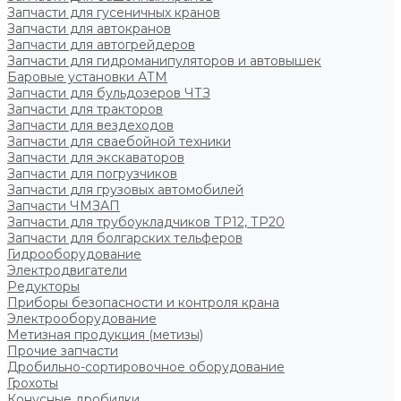
Запчасти для гусеничных кранов
Запчасти для автокранов
Запчасти для автогрейдеров
Запчасти для гидроманипуляторов и автовышек
Баровые установки АТМ
Запчасти для бульдозеров ЧТЗ
Запчасти для тракторов
Запчасти для вездеходов
Запчасти для сваебойной техники
Запчасти для экскаваторов
Запчасти для погрузчиков
Запчасти для грузовых автомобилей
Запчасти ЧМЗАП
Запчасти для трубоукладчиков ТР12, ТР20
Запчасти для болгарских тельферов
Гидрооборудование
Электродвигатели
Редукторы
Приборы безопасности и контроля крана
Электрооборудование
Метизная продукция (метизы)
Прочие запчасти
Дробильно-сортировочное оборудование
Грохоты
Конусные дробилки