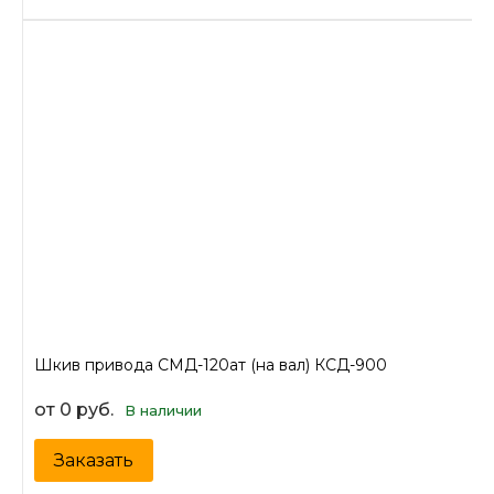
Шкив привода СМД-120ат (на вал) КСД-900
от 0 руб.
В наличии
Заказать