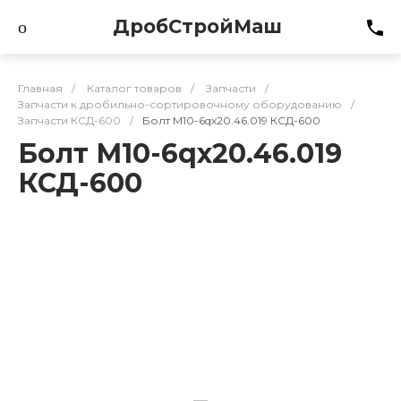
ДробСтройМаш
Главная
/
Каталог товаров
/
Запчасти
/
Запчасти к дробильно-сортировочному оборудованию
/
Запчасти КСД-600
/
Болт М10-6qх20.46.019 КСД-600
Болт М10-6qх20.46.019
КСД-600