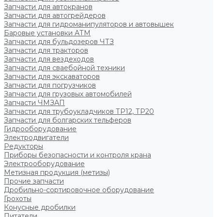
Запчасти для автокранов
Запчасти для автогрейдеров
Запчасти для гидроманипуляторов и автовышек
Баровые установки АТМ
Запчасти для бульдозеров ЧТЗ
Запчасти для тракторов
Запчасти для вездеходов
Запчасти для сваебойной техники
Запчасти для экскаваторов
Запчасти для погрузчиков
Запчасти для грузовых автомобилей
Запчасти ЧМЗАП
Запчасти для трубоукладчиков ТР12, ТР20
Запчасти для болгарских тельферов
Гидрооборудование
Электродвигатели
Редукторы
Приборы безопасности и контроля крана
Электрооборудование
Метизная продукция (метизы)
Прочие запчасти
Дробильно-сортировочное оборудование
Грохоты
Конусные дробилки
Питатели