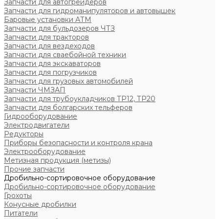
Запчасти для автогрейдеров
Запчасти для гидроманипуляторов и автовышек
Баровые установки АТМ
Запчасти для бульдозеров ЧТЗ
Запчасти для тракторов
Запчасти для вездеходов
Запчасти для сваебойной техники
Запчасти для экскаваторов
Запчасти для погрузчиков
Запчасти для грузовых автомобилей
Запчасти ЧМЗАП
Запчасти для трубоукладчиков ТР12, ТР20
Запчасти для болгарских тельферов
Гидрооборудование
Электродвигатели
Редукторы
Приборы безопасности и контроля крана
Электрооборудование
Метизная продукция (метизы)
Прочие запчасти
Дробильно-сортировочное оборудование
Дробильно-сортировочное оборудование
Грохоты
Конусные дробилки
Питатели