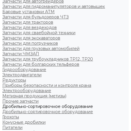
Запчасти для автогрейдеров
Запчасти для гидроманипуляторов и автовышек
Баровые установки АТМ
Запчасти для бульдозеров ЧТЗ
Запчасти для тракторов
Запчасти для вездеходов
Запчасти для сваебойной техники
Запчасти для экскаваторов
Запчасти для погрузчиков
Запчасти для грузовых автомобилей
Запчасти ЧМЗАП
Запчасти для трубоукладчиков ТР12, ТР20
Запчасти для болгарских тельферов
Гидрооборудование
Электродвигатели
Редукторы
Приборы безопасности и контроля крана
Электрооборудование
Метизная продукция (метизы)
Прочие запчасти
Дробильно-сортировочное оборудование
Дробильно-сортировочное оборудование
Грохоты
Конусные дробилки
Питатели