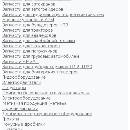
Запчасти для автокранов
Запчасти для автогрейдеров
Запчасти для гидроманипуляторов и автовышек
Баровые установки АТМ
Запчасти для бульдозеров ЧТЗ
Запчасти для тракторов
Запчасти для вездеходов
Запчасти для сваебойной техники
Запчасти для экскаваторов
Запчасти для погрузчиков
Запчасти для грузовых автомобилей
Запчасти ЧМЗАП
Запчасти для трубоукладчиков ТР12, ТР20
Запчасти для болгарских тельферов
Гидрооборудование
Электродвигатели
Редукторы
Приборы безопасности и контроля крана
Электрооборудование
Метизная продукция (метизы)
Прочие запчасти
Дробильно-сортировочное оборудование
Грохоты
Конусные дробилки
Питатели