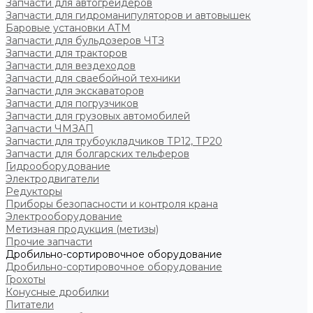
Запчасти для автогрейдеров
Запчасти для гидроманипуляторов и автовышек
Баровые установки АТМ
Запчасти для бульдозеров ЧТЗ
Запчасти для тракторов
Запчасти для вездеходов
Запчасти для сваебойной техники
Запчасти для экскаваторов
Запчасти для погрузчиков
Запчасти для грузовых автомобилей
Запчасти ЧМЗАП
Запчасти для трубоукладчиков ТР12, ТР20
Запчасти для болгарских тельферов
Гидрооборудование
Электродвигатели
Редукторы
Приборы безопасности и контроля крана
Электрооборудование
Метизная продукция (метизы)
Прочие запчасти
Дробильно-сортировочное оборудование
Дробильно-сортировочное оборудование
Грохоты
Конусные дробилки
Питатели