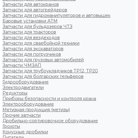
Запчасти для автокранов
Запчасти для автогрейдеров
Запчасти для гидроманипуляторов и автовышек
Баровые установки АТМ
Запчасти для бульдозеров ЧТЗ
Запчасти для тракторов
Запчасти для вездеходов
Запчасти для сваебойной техники
Запчасти для экскаваторов
Запчасти для погрузчиков
Запчасти для грузовых автомобилей
Запчасти ЧМЗАП
Запчасти для трубоукладчиков ТР12, ТР20
Запчасти для болгарских тельферов
Гидрооборудование
Электродвигатели
Редукторы
Приборы безопасности и контроля крана
Электрооборудование
Метизная продукция (метизы)
Прочие запчасти
Дробильно-сортировочное оборудование
Грохоты
Конусные дробилки
Питатели