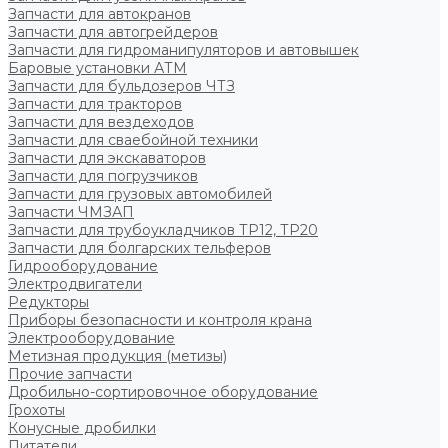
Запчасти для автокранов
Запчасти для автогрейдеров
Запчасти для гидроманипуляторов и автовышек
Баровые установки АТМ
Запчасти для бульдозеров ЧТЗ
Запчасти для тракторов
Запчасти для вездеходов
Запчасти для сваебойной техники
Запчасти для экскаваторов
Запчасти для погрузчиков
Запчасти для грузовых автомобилей
Запчасти ЧМЗАП
Запчасти для трубоукладчиков ТР12, ТР20
Запчасти для болгарских тельферов
Гидрооборудование
Электродвигатели
Редукторы
Приборы безопасности и контроля крана
Электрооборудование
Метизная продукция (метизы)
Прочие запчасти
Дробильно-сортировочное оборудование
Грохоты
Конусные дробилки
Питатели