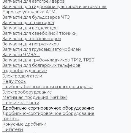
Запчасти для автогрейдеров
Запчасти для гидроманипуляторов и автовышек
Баровые установки АТМ
Запчасти для бульдозеров ЧТЗ
Запчасти для тракторов
Запчасти для вездеходов
Запчасти для сваебойной техники
Запчасти для экскаваторов
Запчасти для погрузчиков
Запчасти для грузовых автомобилей
Запчасти ЧМЗАП
Запчасти для трубоукладчиков ТР12, ТР20
Запчасти для болгарских тельферов
Гидрооборудование
Электродвигатели
Редукторы
Приборы безопасности и контроля крана
Электрооборудование
Метизная продукция (метизы)
Прочие запчасти
Дробильно-сортировочное оборудование
Дробильно-сортировочное оборудование
Грохоты
Конусные дробилки
Питатели