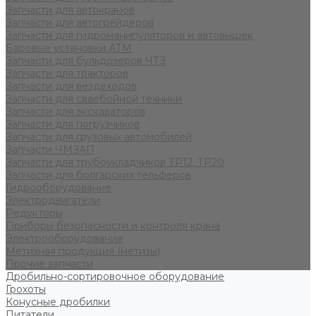
Запчасти для автокранов
Запчасти для автогрейдеров
Запчасти для гидроманипуляторов и автовышек
Баровые установки АТМ
Запчасти для бульдозеров ЧТЗ
Запчасти для тракторов
Запчасти для вездеходов
Запчасти для сваебойной техники
Запчасти для экскаваторов
Запчасти для погрузчиков
Запчасти для грузовых автомобилей
Запчасти ЧМЗАП
Запчасти для трубоукладчиков ТР12, ТР20
Запчасти для болгарских тельферов
Гидрооборудование
Электродвигатели
Редукторы
Приборы безопасности и контроля крана
Электрооборудование
Метизная продукция (метизы)
Прочие запчасти
Дробильно-сортировочное оборудование
Грохоты
Конусные дробилки
Питатели