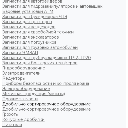
Запчасти для автогрейдеров
Запчасти для гидроманипуляторов и автовышек
Баровые установки АТМ
Запчасти для бульдозеров ЧТЗ
Запчасти для тракторов
Запчасти для вездеходов
Запчасти для сваебойной техники
Запчасти для экскаваторов
Запчасти для погрузчиков
Запчасти для грузовых автомобилей
Запчасти ЧМЗАП
Запчасти для трубоукладчиков ТР12, ТР20
Запчасти для болгарских тельферов
Гидрооборудование
Электродвигатели
Редукторы
Приборы безопасности и контроля крана
Электрооборудование
Метизная продукция (метизы)
Прочие запчасти
Дробильно-сортировочное оборудование
Дробильно-сортировочное оборудование
Грохоты
Конусные дробилки
Питатели