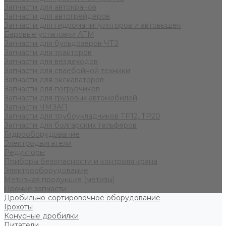
Запчасти для автокранов
Запчасти для автогрейдеров
Запчасти для гидроманипуляторов и автовышек
Баровые установки АТМ
Запчасти для бульдозеров ЧТЗ
Запчасти для тракторов
Запчасти для вездеходов
Запчасти для сваебойной техники
Запчасти для экскаваторов
Запчасти для погрузчиков
Запчасти для грузовых автомобилей
Запчасти ЧМЗАП
Запчасти для трубоукладчиков ТР12, ТР20
Запчасти для болгарских тельферов
Гидрооборудование
Электродвигатели
Редукторы
Приборы безопасности и контроля крана
Электрооборудование
Метизная продукция (метизы)
Прочие запчасти
Дробильно-сортировочное оборудование
Грохоты
Конусные дробилки
Питатели