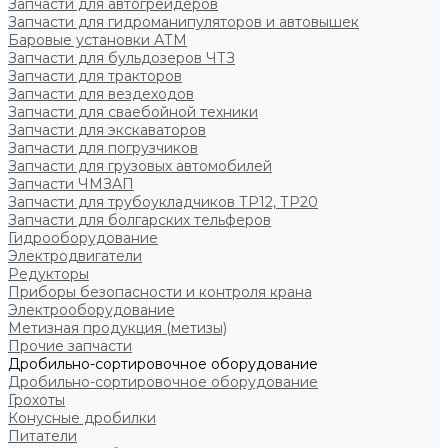
Запчасти для автогрейдеров
Запчасти для гидроманипуляторов и автовышек
Баровые установки АТМ
Запчасти для бульдозеров ЧТЗ
Запчасти для тракторов
Запчасти для вездеходов
Запчасти для сваебойной техники
Запчасти для экскаваторов
Запчасти для погрузчиков
Запчасти для грузовых автомобилей
Запчасти ЧМЗАП
Запчасти для трубоукладчиков ТР12, ТР20
Запчасти для болгарских тельферов
Гидрооборудование
Электродвигатели
Редукторы
Приборы безопасности и контроля крана
Электрооборудование
Метизная продукция (метизы)
Прочие запчасти
Дробильно-сортировочное оборудование
Дробильно-сортировочное оборудование
Грохоты
Конусные дробилки
Питатели