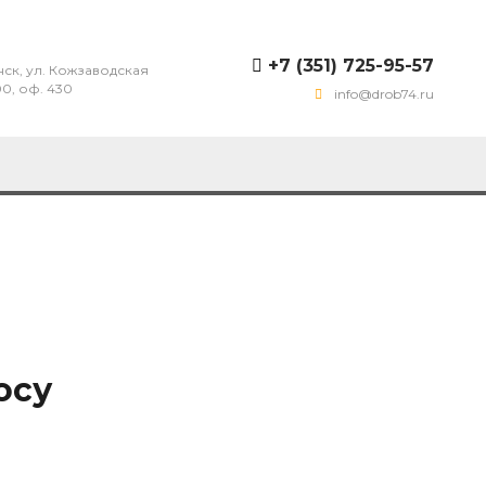
+7 (351) 725-95-57
нск, ул. Кожзаводская
00, оф. 430
info@drob74.ru
осу