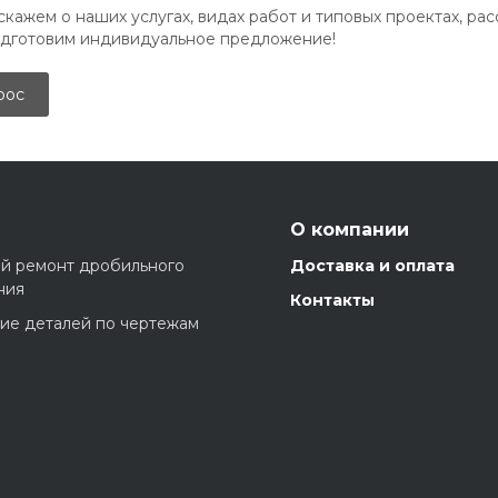
кажем о наших услугах, видах работ и типовых проектах, ра
одготовим индивидуальное предложение!
рос
О компании
й ремонт дробильного
Доставка и оплата
ния
Контакты
ие деталей по чертежам