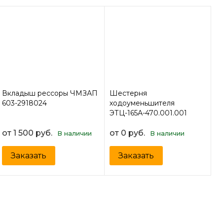
Шестерня
Вкладыш рессоры ЧМЗАП
ходоуменьшителя
603-2918024
ЭТЦ-165А-470.001.001
от 1 500 руб.
от 0 руб.
В наличии
В наличии
Заказать
Заказать