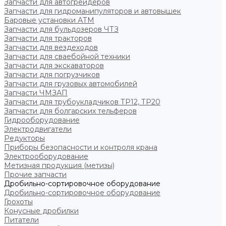
Запчасти для автогрейдеров
Запчасти для гидроманипуляторов и автовышек
Баровые установки АТМ
Запчасти для бульдозеров ЧТЗ
Запчасти для тракторов
Запчасти для вездеходов
Запчасти для сваебойной техники
Запчасти для экскаваторов
Запчасти для погрузчиков
Запчасти для грузовых автомобилей
Запчасти ЧМЗАП
Запчасти для трубоукладчиков ТР12, ТР20
Запчасти для болгарских тельферов
Гидрооборудование
Электродвигатели
Редукторы
Приборы безопасности и контроля крана
Электрооборудование
Метизная продукция (метизы)
Прочие запчасти
Дробильно-сортировочное оборудование
Дробильно-сортировочное оборудование
Грохоты
Конусные дробилки
Питатели