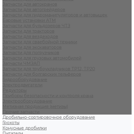
Запчасти для автокранов
Запчасти для автогрейдеров
Запчасти для гидроманипуляторов и автовышек
Баровые установки АТМ
Запчасти для бульдозеров ЧТЗ
Запчасти для тракторов
Запчасти для вездеходов
Запчасти для сваебойной техники
Запчасти для экскаваторов
Запчасти для погрузчиков
Запчасти для грузовых автомобилей
Запчасти ЧМЗАП
Запчасти для трубоукладчиков ТР12, ТР20
Запчасти для болгарских тельферов
Гидрооборудование
Электродвигатели
Редукторы
Приборы безопасности и контроля крана
Электрооборудование
Метизная продукция (метизы)
Прочие запчасти
Дробильно-сортировочное оборудование
Грохоты
Конусные дробилки
Питатели