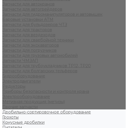
Запчасти для автокранов
Запчасти для автогрейдеров
Запчасти для гидроманипуляторов и автовышек
Баровые установки АТМ
Запчасти для бульдозеров ЧТЗ
Запчасти для тракторов
Запчасти для вездеходов
Запчасти для сваебойной техники
Запчасти для экскаваторов
Запчасти для погрузчиков
Запчасти для грузовых автомобилей
Запчасти ЧМЗАП
Запчасти для трубоукладчиков ТР12, ТР20
Запчасти для болгарских тельферов
Гидрооборудование
Электродвигатели
Редукторы
Приборы безопасности и контроля крана
Электрооборудование
Метизная продукция (метизы)
Прочие запчасти
Дробильно-сортировочное оборудование
Грохоты
Конусные дробилки
Питатели