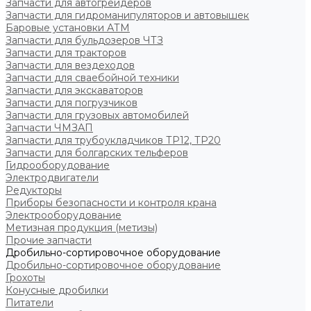
Запчасти для автогрейдеров
Запчасти для гидроманипуляторов и автовышек
Баровые установки АТМ
Запчасти для бульдозеров ЧТЗ
Запчасти для тракторов
Запчасти для вездеходов
Запчасти для сваебойной техники
Запчасти для экскаваторов
Запчасти для погрузчиков
Запчасти для грузовых автомобилей
Запчасти ЧМЗАП
Запчасти для трубоукладчиков ТР12, ТР20
Запчасти для болгарских тельферов
Гидрооборудование
Электродвигатели
Редукторы
Приборы безопасности и контроля крана
Электрооборудование
Метизная продукция (метизы)
Прочие запчасти
Дробильно-сортировочное оборудование
Дробильно-сортировочное оборудование
Грохоты
Конусные дробилки
Питатели