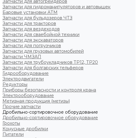
Запчасти для автогрейдеров
Запчасти для гидроманипуляторов и автовышек
Баровые установки АТМ
Запчасти для бульдозеров ЧТЗ
Запчасти для тракторов
Запчасти для вездеходов
Запчасти для сваебойной техники
Запчасти для экскаваторов
Запчасти для погрузчиков
Запчасти для грузовых автомобилей
Запчасти ЧМЗАП
Запчасти для трубоукладчиков ТР12, ТР20
Запчасти для болгарских тельферов
Гидрооборудование
Электродвигатели
Редукторы
Приборы безопасности и контроля крана
Электрооборудование
Метизная продукция (метизы)
Прочие запчасти
Дробильно-сортировочное оборудование
Дробильно-сортировочное оборудование
Грохоты
Конусные дробилки
Питатели