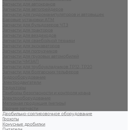
Запчасти для автокранов
Запчасти для автогрейдеров
Запчасти для гидроманипуляторов и автовышек
Баровые установки АТМ
Запчасти для бульдозеров ЧТЗ
Запчасти для тракторов
Запчасти для вездеходов
Запчасти для сваебойной техники
Запчасти для экскаваторов
Запчасти для погрузчиков
Запчасти для грузовых автомобилей
Запчасти ЧМЗАП
Запчасти для трубоукладчиков ТР12, ТР20
Запчасти для болгарских тельферов
Гидрооборудование
Электродвигатели
Редукторы
Приборы безопасности и контроля крана
Электрооборудование
Метизная продукция (метизы)
Прочие запчасти
Дробильно-сортировочное оборудование
Грохоты
Конусные дробилки
Питатели