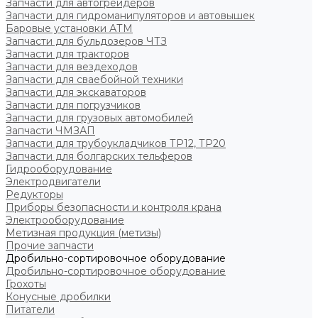
Запчасти для автогрейдеров
Запчасти для гидроманипуляторов и автовышек
Баровые установки АТМ
Запчасти для бульдозеров ЧТЗ
Запчасти для тракторов
Запчасти для вездеходов
Запчасти для сваебойной техники
Запчасти для экскаваторов
Запчасти для погрузчиков
Запчасти для грузовых автомобилей
Запчасти ЧМЗАП
Запчасти для трубоукладчиков ТР12, ТР20
Запчасти для болгарских тельферов
Гидрооборудование
Электродвигатели
Редукторы
Приборы безопасности и контроля крана
Электрооборудование
Метизная продукция (метизы)
Прочие запчасти
Дробильно-сортировочное оборудование
Дробильно-сортировочное оборудование
Грохоты
Конусные дробилки
Питатели