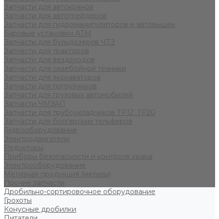
Запчасти для автокранов
Запчасти для автогрейдеров
Запчасти для гидроманипуляторов и автовышек
Баровые установки АТМ
Запчасти для бульдозеров ЧТЗ
Запчасти для тракторов
Запчасти для вездеходов
Запчасти для сваебойной техники
Запчасти для экскаваторов
Запчасти для погрузчиков
Запчасти для грузовых автомобилей
Запчасти ЧМЗАП
Запчасти для трубоукладчиков ТР12, ТР20
Запчасти для болгарских тельферов
Гидрооборудование
Электродвигатели
Редукторы
Приборы безопасности и контроля крана
Электрооборудование
Метизная продукция (метизы)
Прочие запчасти
Дробильно-сортировочное оборудование
Грохоты
Конусные дробилки
Питатели