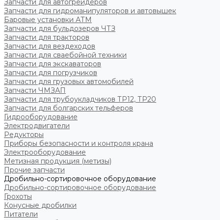
Запчасти для автогрейдеров
Запчасти для гидроманипуляторов и автовышек
Баровые установки АТМ
Запчасти для бульдозеров ЧТЗ
Запчасти для тракторов
Запчасти для вездеходов
Запчасти для сваебойной техники
Запчасти для экскаваторов
Запчасти для погрузчиков
Запчасти для грузовых автомобилей
Запчасти ЧМЗАП
Запчасти для трубоукладчиков ТР12, ТР20
Запчасти для болгарских тельферов
Гидрооборудование
Электродвигатели
Редукторы
Приборы безопасности и контроля крана
Электрооборудование
Метизная продукция (метизы)
Прочие запчасти
Дробильно-сортировочное оборудование
Дробильно-сортировочное оборудование
Грохоты
Конусные дробилки
Питатели