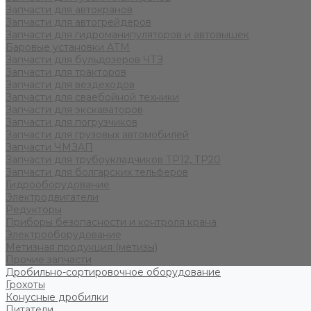
Запчасти для автокранов
Запчасти для автогрейдеров
Запчасти для гидроманипуляторов и автовышек
Баровые установки АТМ
Запчасти для бульдозеров ЧТЗ
Запчасти для тракторов
Запчасти для вездеходов
Запчасти для сваебойной техники
Запчасти для экскаваторов
Запчасти для погрузчиков
Запчасти для грузовых автомобилей
Запчасти ЧМЗАП
Запчасти для трубоукладчиков ТР12, ТР20
Запчасти для болгарских тельферов
Гидрооборудование
Электродвигатели
Редукторы
Приборы безопасности и контроля крана
Электрооборудование
Метизная продукция (метизы)
Прочие запчасти
Дробильно-сортировочное оборудование
Грохоты
Конусные дробилки
Питатели