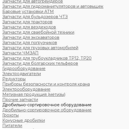
Запчасти для автогрейдеров
Запчасти для гидроманипуляторов и автовышек
Баровые установки АТМ
Запчасти для бульдозеров ЧТЗ
Запчасти для тракторов
Запчасти для вездеходов
Запчасти для сваебойной техники
Запчасти для экскаваторов
Запчасти для погрузчиков
Запчасти для грузовых автомобилей
Запчасти ЧМЗАП
Запчасти для трубоукладчиков ТР12, ТР20
Запчасти для болгарских тельферов
Гидрооборудование
Электродвигатели
Редукторы
Приборы безопасности и контроля крана
Электрооборудование
Метизная продукция (метизы)
Прочие запчасти
Дробильно-сортировочное оборудование
Дробильно-сортировочное оборудование
Грохоты
Конусные дробилки
Питатели