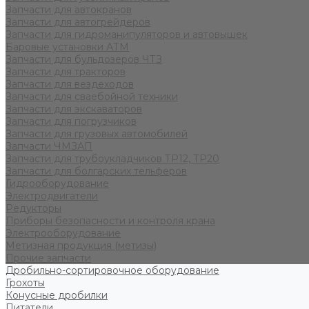
Запчасти для автокранов
Запчасти для автогрейдеров
Запчасти для гидроманипуляторов и автовышек
Баровые установки АТМ
Запчасти для бульдозеров ЧТЗ
Запчасти для тракторов
Запчасти для вездеходов
Запчасти для сваебойной техники
Запчасти для экскаваторов
Запчасти для погрузчиков
Запчасти для грузовых автомобилей
Запчасти ЧМЗАП
Запчасти для трубоукладчиков ТР12, ТР20
Запчасти для болгарских тельферов
Гидрооборудование
Электродвигатели
Редукторы
Приборы безопасности и контроля крана
Электрооборудование
Метизная продукция (метизы)
Прочие запчасти
Дробильно-сортировочное оборудование
Грохоты
Конусные дробилки
Питатели