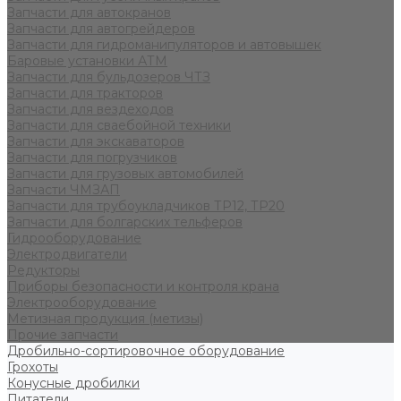
Запчасти для автокранов
Запчасти для автогрейдеров
Запчасти для гидроманипуляторов и автовышек
Баровые установки АТМ
Запчасти для бульдозеров ЧТЗ
Запчасти для тракторов
Запчасти для вездеходов
Запчасти для сваебойной техники
Запчасти для экскаваторов
Запчасти для погрузчиков
Запчасти для грузовых автомобилей
Запчасти ЧМЗАП
Запчасти для трубоукладчиков ТР12, ТР20
Запчасти для болгарских тельферов
Гидрооборудование
Электродвигатели
Редукторы
Приборы безопасности и контроля крана
Электрооборудование
Метизная продукция (метизы)
Прочие запчасти
Дробильно-сортировочное оборудование
Грохоты
Конусные дробилки
Питатели