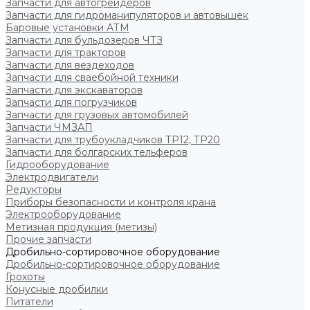
Запчасти для автогрейдеров
Запчасти для гидроманипуляторов и автовышек
Баровые установки АТМ
Запчасти для бульдозеров ЧТЗ
Запчасти для тракторов
Запчасти для вездеходов
Запчасти для сваебойной техники
Запчасти для экскаваторов
Запчасти для погрузчиков
Запчасти для грузовых автомобилей
Запчасти ЧМЗАП
Запчасти для трубоукладчиков ТР12, ТР20
Запчасти для болгарских тельферов
Гидрооборудование
Электродвигатели
Редукторы
Приборы безопасности и контроля крана
Электрооборудование
Метизная продукция (метизы)
Прочие запчасти
Дробильно-сортировочное оборудование
Дробильно-сортировочное оборудование
Грохоты
Конусные дробилки
Питатели