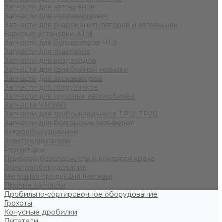
Запчасти для автокранов
Запчасти для автогрейдеров
Запчасти для гидроманипуляторов и автовышек
Баровые установки АТМ
Запчасти для бульдозеров ЧТЗ
Запчасти для тракторов
Запчасти для вездеходов
Запчасти для сваебойной техники
Запчасти для экскаваторов
Запчасти для погрузчиков
Запчасти для грузовых автомобилей
Запчасти ЧМЗАП
Запчасти для трубоукладчиков ТР12, ТР20
Запчасти для болгарских тельферов
Гидрооборудование
Электродвигатели
Редукторы
Приборы безопасности и контроля крана
Электрооборудование
Метизная продукция (метизы)
Прочие запчасти
Дробильно-сортировочное оборудование
Грохоты
Конусные дробилки
Питатели