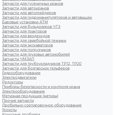
Запчасти для гусеничных кранов
Запчасти для автокранов
Запчасти для автогрейдеров
Запчасти для гидроманипуляторов и автовышек
Баровые установки АТМ
Запчасти для бульдозеров ЧТЗ
Запчасти для тракторов
Запчасти для вездеходов
Запчасти для сваебойной техники
Запчасти для экскаваторов
Запчасти для погрузчиков
Запчасти для грузовых автомобилей
Запчасти ЧМЗАП
Запчасти для трубоукладчиков ТР12, ТР20
Запчасти для болгарских тельферов
Гидрооборудование
Электродвигатели
Редукторы
Приборы безопасности и контроля крана
Электрооборудование
Метизная продукция (метизы)
Прочие запчасти
Дробильно-сортировочное оборудование
Грохоты
Конусные дробилки