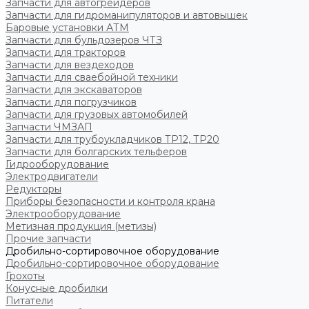
Запчасти для автогрейдеров
Запчасти для гидроманипуляторов и автовышек
Баровые установки АТМ
Запчасти для бульдозеров ЧТЗ
Запчасти для тракторов
Запчасти для вездеходов
Запчасти для сваебойной техники
Запчасти для экскаваторов
Запчасти для погрузчиков
Запчасти для грузовых автомобилей
Запчасти ЧМЗАП
Запчасти для трубоукладчиков ТР12, ТР20
Запчасти для болгарских тельферов
Гидрооборудование
Электродвигатели
Редукторы
Приборы безопасности и контроля крана
Электрооборудование
Метизная продукция (метизы)
Прочие запчасти
Дробильно-сортировочное оборудование
Дробильно-сортировочное оборудование
Грохоты
Конусные дробилки
Питатели