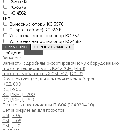
КС-35715
КС-3576
КС-4562
Тип
Выносные опоры КС-3576
Опора (в сборе) КС-35715
Установка выносных опор КС-3571
Установка выносных опор КС-4562
ПРИМЕНИТЬ
СБРОСИТЬ ФИЛЬТР
Найдено:
Показать
Запчасти
Запчасти к дробильно-сортировочному оборудованию
Грохот инерционный ГИС-42 (СМД-148)
Грохот самобалансный СМ-742 (ГСС-32)
Комплектующие для ленточных конвейеров
КСД-600
КСД-900
КСД/КМД-1200
КСД/КМД-1750
Питатель пластинчатый П-804 (1049204-10)
Сетка рифленая для грохотов
СМД-108
СМД-109
СМД-110