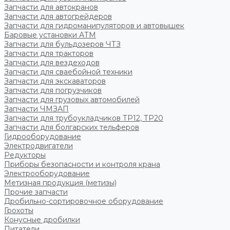
Запчасти для автокранов
Запчасти для автогрейдеров
Запчасти для гидроманипуляторов и автовышек
Баровые установки АТМ
Запчасти для бульдозеров ЧТЗ
Запчасти для тракторов
Запчасти для вездеходов
Запчасти для сваебойной техники
Запчасти для экскаваторов
Запчасти для погрузчиков
Запчасти для грузовых автомобилей
Запчасти ЧМЗАП
Запчасти для трубоукладчиков ТР12, ТР20
Запчасти для болгарских тельферов
Гидрооборудование
Электродвигатели
Редукторы
Приборы безопасности и контроля крана
Электрооборудование
Метизная продукция (метизы)
Прочие запчасти
Дробильно-сортировочное оборудование
Грохоты
Конусные дробилки
Питатели