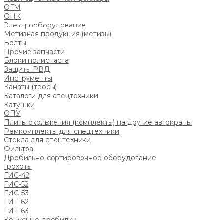
ОГМ
ОНК
Электрооборудование
Метизная продукция (метизы)
Болты
Прочие запчасти
Блоки полиспаста
Защиты РВД
Инструменты
Канаты (тросы)
Каталоги для спецтехники
Катушки
ОПУ
Плиты скольжения (комплекты) на другие автокраны
Ремкомплекты для спецтехники
Стекла для спецтехники
Фильтра
Дробильно-сортировочное оборудование
Грохоты
ГИС-42
ГИС-52
ГИС-53
ГИТ-62
ГИТ-63
Конусные дробилки