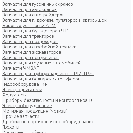
Запчасти для гусеничных кранов
Запчасти для автокранов
Запчасти для автогрейдеров
Запчасти для гидроманипуляторов и автовышек
Баровые установки АТМ
Запчасти для бульдозеров ЧТЗ
Запчасти для тракторов
Запчасти для вездеходов
Запчасти для сваебойной техники
Запчасти для экскаваторов
Запчасти для погрузчиков
Запчасти для грузовых автомобилей
Запчасти ЧМЗАП
Запчасти для трубоукладчиков ТР12, ТР20
Запчасти для болгарских тельферов
Гидрооборудование
Электродвигатели
Редукторы
Приборы безопасности и контроля крана
Электрооборудование
Метизная продукция (метизы)
Прочие запчасти
Дробильно-сортировочное оборудование
Грохоты
Конусные дробилки