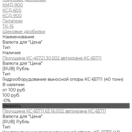
КМД-900
КСД-600
КСД-900
Питатели
ТК-16
Щековые дробилки
Наименование
Валюта для "Цена"
Тип
Наличие
Проушина КС-45721.30.502 автокрана КС-65711
Валюта для "Цена"
[RUB] Рубль
Тип
Гидрооборудование выносной опоры КС-65711 (40 тонн)
В наличии
от 100 руб.
100 руб.
-0%
Заказать
Проушина КС-65711.63.16.002 автокрана КС-65711
Валюта для "Цена"
[RUB] Рубль
Тип