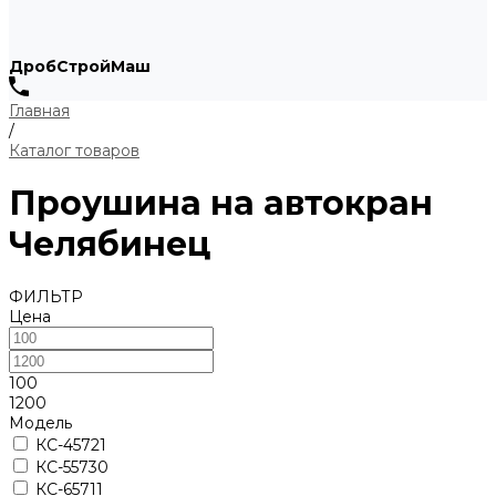
ДробСтройМаш
Главная
/
Каталог товаров
Проушина на автокран
Челябинец
ФИЛЬТР
Цена
100
1200
Модель
КС-45721
КС-55730
КС-65711