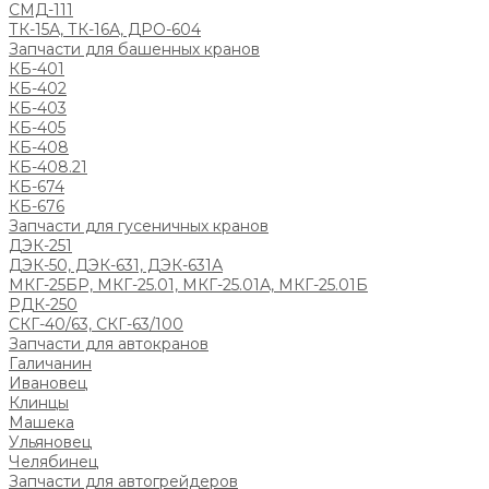
СМД-111
ТК-15А, ТК-16А, ДРО-604
Запчасти для башенных кранов
КБ-401
КБ-402
КБ-403
КБ-405
КБ-408
КБ-408.21
КБ-674
КБ-676
Запчасти для гусеничных кранов
ДЭК-251
ДЭК-50, ДЭК-631, ДЭК-631А
МКГ-25БР, МКГ-25.01, МКГ-25.01А, МКГ-25.01Б
РДК-250
СКГ-40/63, СКГ-63/100
Запчасти для автокранов
Галичанин
Ивановец
Клинцы
Машека
Ульяновец
Челябинец
Запчасти для автогрейдеров