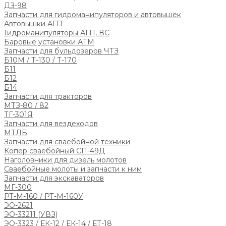
ДЗ-98
Запчасти для гидроманипуляторов и автовышек
Автовышки АГП
Гидроманипуляторы АГП, ВС
Баровые установки АТМ
Запчасти для бульдозеров ЧТЗ
Б10М / Т-130 / Т-170
Б11
Б12
Б14
Запчасти для тракторов
МТЗ-80 / 82
ТГ-301Я
Запчасти для вездеходов
МТЛБ
Запчасти для сваебойной техники
Копер сваебойный СП-49Д
Наголовники для дизель молотов
Сваебойные молоты и запчасти к ним
Запчасти для экскаваторов
МГ-300
РТ-М-160 / РТ-М-160У
ЭО-2621
ЭО-33211 (УВЗ)
ЭО-3323 / ЕК-12 / ЕК-14 / ЕТ-18