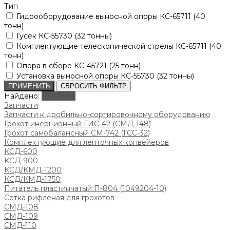
Тип
Гидрооборудование выносной опоры КС-65711 (40
тонн)
Гусек КС-55730 (32 тонны)
Комплектующие телескопической стрелы КС-65711 (40
тонн)
Опора в сборе КС-45721 (25 тонн)
Установка выносной опоры КС-55730 (32 тонны)
ПРИМЕНИТЬ
СБРОСИТЬ ФИЛЬТР
Найдено:
Показать
Запчасти
Запчасти к дробильно-сортировочному оборудованию
Грохот инерционный ГИС-42 (СМД-148)
Грохот самобалансный СМ-742 (ГСС-32)
Комплектующие для ленточных конвейеров
КСД-600
КСД-900
КСД/КМД-1200
КСД/КМД-1750
Питатель пластинчатый П-804 (1049204-10)
Сетка рифленая для грохотов
СМД-108
СМД-109
СМД-110