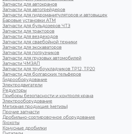
Запчасти для автокранов
Запчасти для автогрейдеров
Запчасти для гидроманипуляторов и автовышек
Баровые установки АТМ
Запчасти для бульдозеров ЧТЗ
Запчасти для тракторов
Запчасти для вездеходов
Запчасти для сваебойной техники
Запчасти для экскаваторов
Запчасти для погрузчиков
Запчасти для грузовых автомобилей
Запчасти ЧМЗАП
Запчасти для трубоукладчиков ТР12, ТР20
Запчасти для болгарских тельферов
Гидрооборудование
Электродвигатели
Редукторы
Приборы безопасности и контроля крана
Электрооборудование
Метизная продукция (метизы)
Прочие запчасти
Дробильно-сортировочное оборудование
Грохоты
Конусные дробилки
Питатели