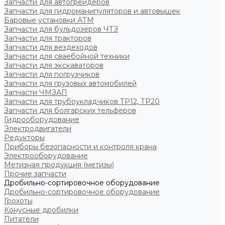
Запчасти для автогрейдеров
Запчасти для гидроманипуляторов и автовышек
Баровые установки АТМ
Запчасти для бульдозеров ЧТЗ
Запчасти для тракторов
Запчасти для вездеходов
Запчасти для сваебойной техники
Запчасти для экскаваторов
Запчасти для погрузчиков
Запчасти для грузовых автомобилей
Запчасти ЧМЗАП
Запчасти для трубоукладчиков ТР12, ТР20
Запчасти для болгарских тельферов
Гидрооборудование
Электродвигатели
Редукторы
Приборы безопасности и контроля крана
Электрооборудование
Метизная продукция (метизы)
Прочие запчасти
Дробильно-сортировочное оборудование
Дробильно-сортировочное оборудование
Грохоты
Конусные дробилки
Питатели