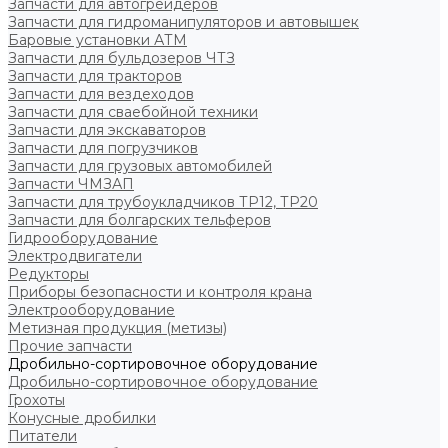
Запчасти для автогрейдеров
Запчасти для гидроманипуляторов и автовышек
Баровые установки АТМ
Запчасти для бульдозеров ЧТЗ
Запчасти для тракторов
Запчасти для вездеходов
Запчасти для сваебойной техники
Запчасти для экскаваторов
Запчасти для погрузчиков
Запчасти для грузовых автомобилей
Запчасти ЧМЗАП
Запчасти для трубоукладчиков ТР12, ТР20
Запчасти для болгарских тельферов
Гидрооборудование
Электродвигатели
Редукторы
Приборы безопасности и контроля крана
Электрооборудование
Метизная продукция (метизы)
Прочие запчасти
Дробильно-сортировочное оборудование
Дробильно-сортировочное оборудование
Грохоты
Конусные дробилки
Питатели