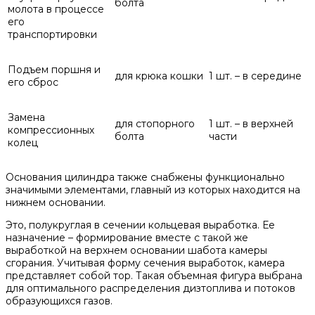
болта
молота в процессе
его
транспортировки
Подъем поршня и
для крюка кошки
1 шт. – в середине
его сброс
Замена
для стопорного
1 шт. – в верхней
компрессионных
болта
части
колец
Основания цилиндра также снабжены функционально
значимыми элементами, главный из которых находится на
нижнем основании.
Это, полукруглая в сечении кольцевая выработка. Ее
назначение – формирование вместе с такой же
выработкой на верхнем основании шабота камеры
сгорания. Учитывая форму сечения выработок, камера
представляет собой тор. Такая объемная фигура выбрана
для оптимального распределения дизтоплива и потоков
образующихся газов.