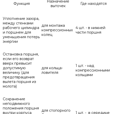
Назначение
Функция
Где находятся
выточек
Уплотнение зазора,
между стенками
для монтажа
рабочего цилиндра
4 шт. - в нижней
компрессионных
и поршнем для
части поршня
колец
уменьшения потерь
энергии
Остановка поршня,
если его возврат
вверх превысит
1 шт. - над
допустимую
для кольца-
компрессионными
величину (для
ловителя
кольцами
предотвращения
вылета поршня из
молота)
Сохранение
неподвижного
положения поршня
для стопорного
внутри корпуса
1 шт. - в середине