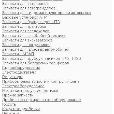
Запчасти для автокранов
Запчасти для автогрейдеров
Запчасти для гидроманипуляторов и автовышек
Баровые установки АТМ
Запчасти для бульдозеров ЧТЗ
Запчасти для тракторов
Запчасти для вездеходов
Запчасти для сваебойной техники
Запчасти для экскаваторов
Запчасти для погрузчиков
Запчасти для грузовых автомобилей
Запчасти ЧМЗАП
Запчасти для трубоукладчиков ТР12, ТР20
Запчасти для болгарских тельферов
Гидрооборудование
Электродвигатели
Редукторы
Приборы безопасности и контроля крана
Электрооборудование
Метизная продукция (метизы)
Прочие запчасти
Дробильно-сортировочное оборудование
Грохоты
Конусные дробилки
Питатели