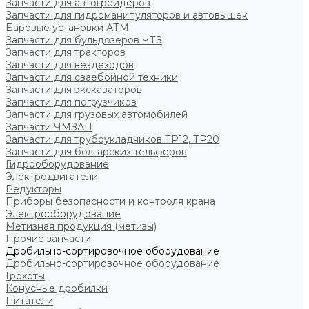
Запчасти для автогрейдеров
Запчасти для гидроманипуляторов и автовышек
Баровые установки АТМ
Запчасти для бульдозеров ЧТЗ
Запчасти для тракторов
Запчасти для вездеходов
Запчасти для сваебойной техники
Запчасти для экскаваторов
Запчасти для погрузчиков
Запчасти для грузовых автомобилей
Запчасти ЧМЗАП
Запчасти для трубоукладчиков ТР12, ТР20
Запчасти для болгарских тельферов
Гидрооборудование
Электродвигатели
Редукторы
Приборы безопасности и контроля крана
Электрооборудование
Метизная продукция (метизы)
Прочие запчасти
Дробильно-сортировочное оборудование
Дробильно-сортировочное оборудование
Грохоты
Конусные дробилки
Питатели