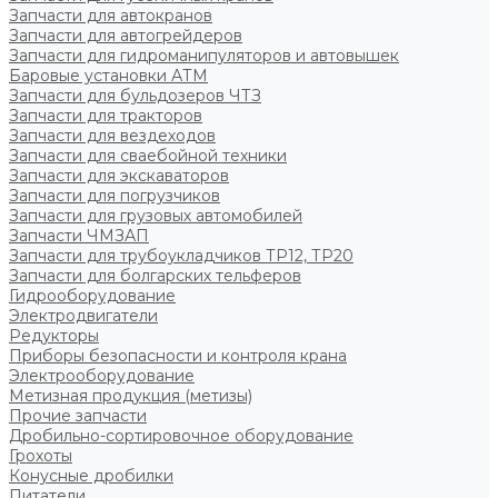
Запчасти для автокранов
Запчасти для автогрейдеров
Запчасти для гидроманипуляторов и автовышек
Баровые установки АТМ
Запчасти для бульдозеров ЧТЗ
Запчасти для тракторов
Запчасти для вездеходов
Запчасти для сваебойной техники
Запчасти для экскаваторов
Запчасти для погрузчиков
Запчасти для грузовых автомобилей
Запчасти ЧМЗАП
Запчасти для трубоукладчиков ТР12, ТР20
Запчасти для болгарских тельферов
Гидрооборудование
Электродвигатели
Редукторы
Приборы безопасности и контроля крана
Электрооборудование
Метизная продукция (метизы)
Прочие запчасти
Дробильно-сортировочное оборудование
Грохоты
Конусные дробилки
Питатели