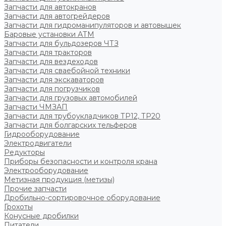
Запчасти для автокранов
Запчасти для автогрейдеров
Запчасти для гидроманипуляторов и автовышек
Баровые установки АТМ
Запчасти для бульдозеров ЧТЗ
Запчасти для тракторов
Запчасти для вездеходов
Запчасти для сваебойной техники
Запчасти для экскаваторов
Запчасти для погрузчиков
Запчасти для грузовых автомобилей
Запчасти ЧМЗАП
Запчасти для трубоукладчиков ТР12, ТР20
Запчасти для болгарских тельферов
Гидрооборудование
Электродвигатели
Редукторы
Приборы безопасности и контроля крана
Электрооборудование
Метизная продукция (метизы)
Прочие запчасти
Дробильно-сортировочное оборудование
Грохоты
Конусные дробилки
Питатели