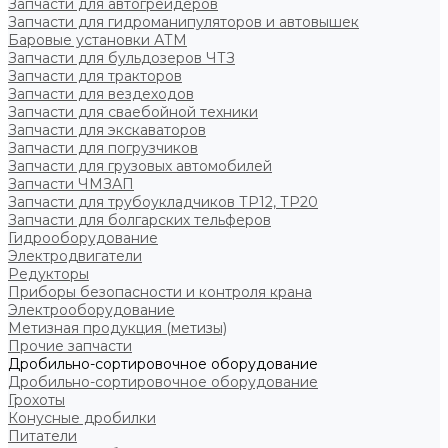
Запчасти для автогрейдеров
Запчасти для гидроманипуляторов и автовышек
Баровые установки АТМ
Запчасти для бульдозеров ЧТЗ
Запчасти для тракторов
Запчасти для вездеходов
Запчасти для сваебойной техники
Запчасти для экскаваторов
Запчасти для погрузчиков
Запчасти для грузовых автомобилей
Запчасти ЧМЗАП
Запчасти для трубоукладчиков ТР12, ТР20
Запчасти для болгарских тельферов
Гидрооборудование
Электродвигатели
Редукторы
Приборы безопасности и контроля крана
Электрооборудование
Метизная продукция (метизы)
Прочие запчасти
Дробильно-сортировочное оборудование
Дробильно-сортировочное оборудование
Грохоты
Конусные дробилки
Питатели