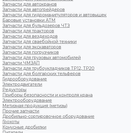
Запчасти для автокранов
Запчасти для автогрейдеров
Запчасти для гидроманипуляторов и автовышек
Баровые установки АТМ
Запчасти для бульдозеров ЧТЗ
Запчасти для тракторов
Запчасти для вездеходов
Запчасти для сваебойной техники
Запчасти для экскаваторов
Запчасти для погрузчиков
Запчасти для грузовых автомобилей
Запчасти ЧМЗАП
Запчасти для трубоукладчиков ТР12, ТР20
Запчасти для болгарских тельферов
Гидрооборудование
Электродвигатели
Редукторы
Приборы безопасности и контроля крана
Электрооборудование
Метизная продукция (метизы)
Прочие запчасти
Дробильно-сортировочное оборудование
Грохоты
Конусные дробилки
Питатели