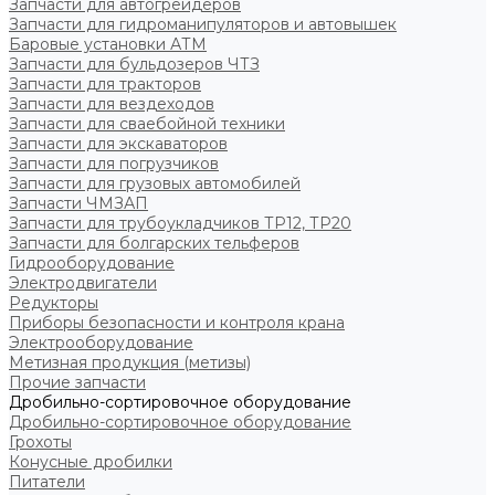
Запчасти для автогрейдеров
Запчасти для гидроманипуляторов и автовышек
Баровые установки АТМ
Запчасти для бульдозеров ЧТЗ
Запчасти для тракторов
Запчасти для вездеходов
Запчасти для сваебойной техники
Запчасти для экскаваторов
Запчасти для погрузчиков
Запчасти для грузовых автомобилей
Запчасти ЧМЗАП
Запчасти для трубоукладчиков ТР12, ТР20
Запчасти для болгарских тельферов
Гидрооборудование
Электродвигатели
Редукторы
Приборы безопасности и контроля крана
Электрооборудование
Метизная продукция (метизы)
Прочие запчасти
Дробильно-сортировочное оборудование
Дробильно-сортировочное оборудование
Грохоты
Конусные дробилки
Питатели