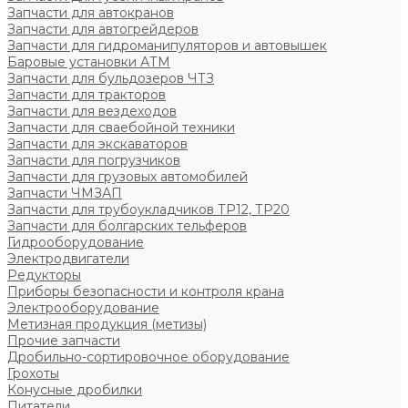
Запчасти для автокранов
Запчасти для автогрейдеров
Запчасти для гидроманипуляторов и автовышек
Баровые установки АТМ
Запчасти для бульдозеров ЧТЗ
Запчасти для тракторов
Запчасти для вездеходов
Запчасти для сваебойной техники
Запчасти для экскаваторов
Запчасти для погрузчиков
Запчасти для грузовых автомобилей
Запчасти ЧМЗАП
Запчасти для трубоукладчиков ТР12, ТР20
Запчасти для болгарских тельферов
Гидрооборудование
Электродвигатели
Редукторы
Приборы безопасности и контроля крана
Электрооборудование
Метизная продукция (метизы)
Прочие запчасти
Дробильно-сортировочное оборудование
Грохоты
Конусные дробилки
Питатели