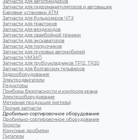
Запчасти для автогрейдеров
Запчасти для гидроманипуляторов и автовышек
Баровые установки АТМ
Запчасти для бульдозеров ЧТЗ
Запчасти для тракторов
Запчасти для вездеходов
Запчасти для сваебойной техники
Запчасти для экскаваторов
Запчасти для погрузчиков
Запчасти для грузовых автомобилей
Запчасти ЧМЗАП
Запчасти для трубоукладчиков ТР12, ТР20
Запчасти для болгарских тельферов
Гидрооборудование
Электродвигатели
Редукторы
Приборы безопасности и контроля крана
Электрооборудование
Метизная продукция (метизы)
Прочие запчасти
Дробильно-сортировочное оборудование
Дробильно-сортировочное оборудование
Грохоты
Конусные дробилки
Питатели