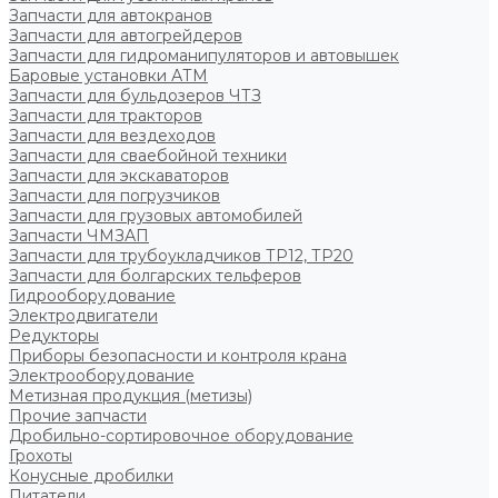
Запчасти для автокранов
Запчасти для автогрейдеров
Запчасти для гидроманипуляторов и автовышек
Баровые установки АТМ
Запчасти для бульдозеров ЧТЗ
Запчасти для тракторов
Запчасти для вездеходов
Запчасти для сваебойной техники
Запчасти для экскаваторов
Запчасти для погрузчиков
Запчасти для грузовых автомобилей
Запчасти ЧМЗАП
Запчасти для трубоукладчиков ТР12, ТР20
Запчасти для болгарских тельферов
Гидрооборудование
Электродвигатели
Редукторы
Приборы безопасности и контроля крана
Электрооборудование
Метизная продукция (метизы)
Прочие запчасти
Дробильно-сортировочное оборудование
Грохоты
Конусные дробилки
Питатели