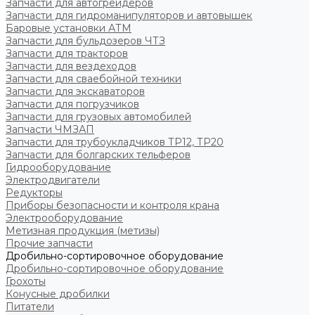
Запчасти для автогрейдеров
Запчасти для гидроманипуляторов и автовышек
Баровые установки АТМ
Запчасти для бульдозеров ЧТЗ
Запчасти для тракторов
Запчасти для вездеходов
Запчасти для сваебойной техники
Запчасти для экскаваторов
Запчасти для погрузчиков
Запчасти для грузовых автомобилей
Запчасти ЧМЗАП
Запчасти для трубоукладчиков ТР12, ТР20
Запчасти для болгарских тельферов
Гидрооборудование
Электродвигатели
Редукторы
Приборы безопасности и контроля крана
Электрооборудование
Метизная продукция (метизы)
Прочие запчасти
Дробильно-сортировочное оборудование
Дробильно-сортировочное оборудование
Грохоты
Конусные дробилки
Питатели