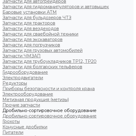
Запчасти для автогрейдеров
Запчасти для гидроманипуляторов и автовышек
Баровые установки АТМ
Запчасти для бульдозеров ЧТЗ
Запчасти для тракторов
Запчасти для вездеходов
Запчасти для сваебойной техники
Запчасти для экскаваторов
Запчасти для погрузчиков
Запчасти для грузовых автомобилей
Запчасти ЧМЗАП
Запчасти для трубоукладчиков ТР12, ТР20
Запчасти для болгарских тельферов
Гидрооборудование
Электродвигатели
Редукторы
Приборы безопасности и контроля крана
Электрооборудование
Метизная продукция (метизы)
Прочие запчасти
Дробильно-сортировочное оборудование
Дробильно-сортировочное оборудование
Грохоты
Конусные дробилки
Питатели