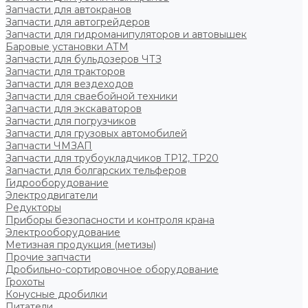
Запчасти для автокранов
Запчасти для автогрейдеров
Запчасти для гидроманипуляторов и автовышек
Баровые установки АТМ
Запчасти для бульдозеров ЧТЗ
Запчасти для тракторов
Запчасти для вездеходов
Запчасти для сваебойной техники
Запчасти для экскаваторов
Запчасти для погрузчиков
Запчасти для грузовых автомобилей
Запчасти ЧМЗАП
Запчасти для трубоукладчиков ТР12, ТР20
Запчасти для болгарских тельферов
Гидрооборудование
Электродвигатели
Редукторы
Приборы безопасности и контроля крана
Электрооборудование
Метизная продукция (метизы)
Прочие запчасти
Дробильно-сортировочное оборудование
Грохоты
Конусные дробилки
Питатели