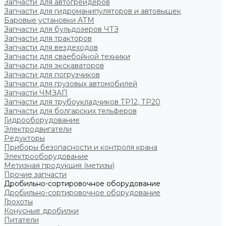
Запчасти для автогрейдеров
Запчасти для гидроманипуляторов и автовышек
Баровые установки АТМ
Запчасти для бульдозеров ЧТЗ
Запчасти для тракторов
Запчасти для вездеходов
Запчасти для сваебойной техники
Запчасти для экскаваторов
Запчасти для погрузчиков
Запчасти для грузовых автомобилей
Запчасти ЧМЗАП
Запчасти для трубоукладчиков ТР12, ТР20
Запчасти для болгарских тельферов
Гидрооборудование
Электродвигатели
Редукторы
Приборы безопасности и контроля крана
Электрооборудование
Метизная продукция (метизы)
Прочие запчасти
Дробильно-сортировочное оборудование
Дробильно-сортировочное оборудование
Грохоты
Конусные дробилки
Питатели