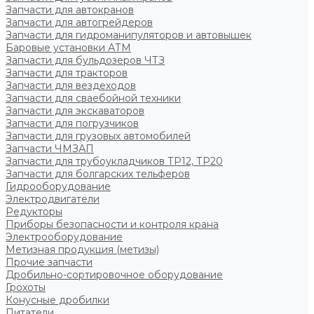
Запчасти для автокранов
Запчасти для автогрейдеров
Запчасти для гидроманипуляторов и автовышек
Баровые установки АТМ
Запчасти для бульдозеров ЧТЗ
Запчасти для тракторов
Запчасти для вездеходов
Запчасти для сваебойной техники
Запчасти для экскаваторов
Запчасти для погрузчиков
Запчасти для грузовых автомобилей
Запчасти ЧМЗАП
Запчасти для трубоукладчиков ТР12, ТР20
Запчасти для болгарских тельферов
Гидрооборудование
Электродвигатели
Редукторы
Приборы безопасности и контроля крана
Электрооборудование
Метизная продукция (метизы)
Прочие запчасти
Дробильно-сортировочное оборудование
Грохоты
Конусные дробилки
Питатели