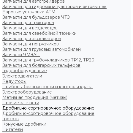
Запчасти для автогрейдеров
Запчасти для гидроманипуляторов и автовышек
Баровые установки АТМ
Запчасти для бульдозеров ЧТЗ
Запчасти для тракторов
Запчасти для вездеходов
Запчасти для сваебойной техники
Запчасти для экскаваторов
Запчасти для погрузчиков
Запчасти для грузовых автомобилей
Запчасти ЧМЗАП
Запчасти для трубоукладчиков ТР12, ТР20
Запчасти для болгарских тельферов
Гидрооборудование
Электродвигатели
Редукторы
Приборы безопасности и контроля крана
Электрооборудование
Метизная продукция (метизы)
Прочие запчасти
Дробильно-сортировочное оборудование
Дробильно-сортировочное оборудование
Грохоты
Конусные дробилки
Питатели