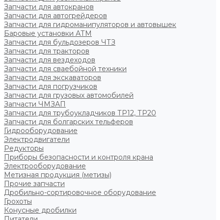
Запчасти для автокранов
Запчасти для автогрейдеров
Запчасти для гидроманипуляторов и автовышек
Баровые установки АТМ
Запчасти для бульдозеров ЧТЗ
Запчасти для тракторов
Запчасти для вездеходов
Запчасти для сваебойной техники
Запчасти для экскаваторов
Запчасти для погрузчиков
Запчасти для грузовых автомобилей
Запчасти ЧМЗАП
Запчасти для трубоукладчиков ТР12, ТР20
Запчасти для болгарских тельферов
Гидрооборудование
Электродвигатели
Редукторы
Приборы безопасности и контроля крана
Электрооборудование
Метизная продукция (метизы)
Прочие запчасти
Дробильно-сортировочное оборудование
Грохоты
Конусные дробилки
Питатели