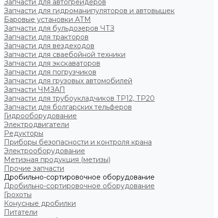
Запчасти для автогрейдеров
Запчасти для гидроманипуляторов и автовышек
Баровые установки АТМ
Запчасти для бульдозеров ЧТЗ
Запчасти для тракторов
Запчасти для вездеходов
Запчасти для сваебойной техники
Запчасти для экскаваторов
Запчасти для погрузчиков
Запчасти для грузовых автомобилей
Запчасти ЧМЗАП
Запчасти для трубоукладчиков ТР12, ТР20
Запчасти для болгарских тельферов
Гидрооборудование
Электродвигатели
Редукторы
Приборы безопасности и контроля крана
Электрооборудование
Метизная продукция (метизы)
Прочие запчасти
Дробильно-сортировочное оборудование
Дробильно-сортировочное оборудование
Грохоты
Конусные дробилки
Питатели