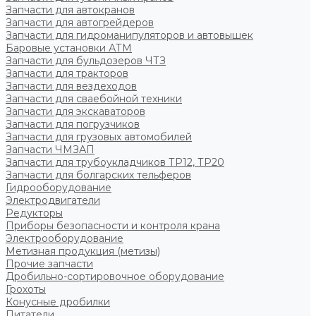
Запчасти для автокранов
Запчасти для автогрейдеров
Запчасти для гидроманипуляторов и автовышек
Баровые установки АТМ
Запчасти для бульдозеров ЧТЗ
Запчасти для тракторов
Запчасти для вездеходов
Запчасти для сваебойной техники
Запчасти для экскаваторов
Запчасти для погрузчиков
Запчасти для грузовых автомобилей
Запчасти ЧМЗАП
Запчасти для трубоукладчиков ТР12, ТР20
Запчасти для болгарских тельферов
Гидрооборудование
Электродвигатели
Редукторы
Приборы безопасности и контроля крана
Электрооборудование
Метизная продукция (метизы)
Прочие запчасти
Дробильно-сортировочное оборудование
Грохоты
Конусные дробилки
Питатели