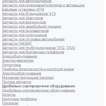
Запчасти для автогрейдеров
Запчасти для гидроманипуляторов и автовышек
Баровые установки АТМ
Запчасти для бульдозеров ЧТЗ
Запчасти для тракторов
Запчасти для вездеходов
Запчасти для сваебойной техники
Запчасти для экскаваторов
Запчасти для погрузчиков
Запчасти для грузовых автомобилей
Запчасти ЧМЗАП
Запчасти для трубоукладчиков ТР12, ТР20
Запчасти для болгарских тельферов
Гидрооборудование
Электродвигатели
Редукторы
Приборы безопасности и контроля крана
Электрооборудование
Метизная продукция (метизы)
Прочие запчасти
Дробильно-сортировочное оборудование
Дробильно-сортировочное оборудование
Грохоты
Конусные дробилки
Питатели