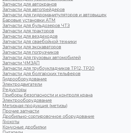
Запчасти для автокранов
Запчасти для автогрейдеров
Запчасти для гидроманипуляторов и автовышек
Баровые установки АТМ
Запчасти для бульдозеров ЧТЗ
Запчасти для тракторов
Запчасти для вездеходов
Запчасти для сваебойной техники
Запчасти для экскаваторов
Запчасти для погрузчиков
Запчасти для грузовых автомобилей
Запчасти ЧМЗАП
Запчасти для трубоукладчиков ТР12, ТР20
Запчасти для болгарских тельферов
Гидрооборудование
Электродвигатели
Редукторы
Приборы безопасности и контроля крана
Электрооборудование
Метизная продукция (метизы)
Прочие запчасти
Дробильно-сортировочное оборудование
Грохоты
Конусные дробилки
Питатели