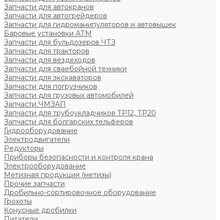
Запчасти для автокранов
Запчасти для автогрейдеров
Запчасти для гидроманипуляторов и автовышек
Баровые установки АТМ
Запчасти для бульдозеров ЧТЗ
Запчасти для тракторов
Запчасти для вездеходов
Запчасти для сваебойной техники
Запчасти для экскаваторов
Запчасти для погрузчиков
Запчасти для грузовых автомобилей
Запчасти ЧМЗАП
Запчасти для трубоукладчиков ТР12, ТР20
Запчасти для болгарских тельферов
Гидрооборудование
Электродвигатели
Редукторы
Приборы безопасности и контроля крана
Электрооборудование
Метизная продукция (метизы)
Прочие запчасти
Дробильно-сортировочное оборудование
Грохоты
Конусные дробилки
Питатели