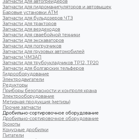
Запчасти для автогрейдеров
Запчасти для гидроманипуляторов и автовышек
Баровые установки АТМ
Запчасти для бульдозеров ЧТЗ
Запчасти для тракторов
Запчасти для вездеходов
Запчасти для сваебойной техники
Запчасти для экскаваторов
Запчасти для погрузчиков
Запчасти для грузовых автомобилей
Запчасти ЧМЗАП
Запчасти для трубоукладчиков ТР12, ТР20
Запчасти для болгарских тельферов
Гидрооборудование
Электродвигатели
Редукторы
Приборы безопасности и контроля крана
Электрооборудование
Метизная продукция (метизы)
Прочие запчасти
Дробильно-сортировочное оборудование
Дробильно-сортировочное оборудование
Грохоты
Конусные дробилки
Питатели