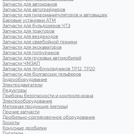
Запчасти для автокранов
Запчасти для автогрейдеров
Запчасти для гидроманипуляторов и автовышек
Баровые установки АТМ
Запчасти для бульдозеров ЧТЗ
Запчасти для тракторов
Запчасти для вездеходов
Запчасти для сваебойной техники
Запчасти для экскаваторов
Запчасти для погрузчиков
Запчасти для грузовых автомобилей
Запчасти ЧМЗАП
Запчасти для трубоукладчиков ТР12, ТР20
Запчасти для болгарских тельферов
Гидрооборудование
Электродвигатели
Редукторы
Приборы безопасности и контроля крана
Электрооборудование
Метизная продукция (метизы)
Прочие запчасти
Дробильно-сортировочное оборудование
Грохоты
Конусные дробилки
Питатели