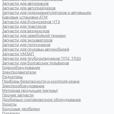
Запчасти для автокранов
Запчасти для автогрейдеров
Запчасти для гидроманипуляторов и автовышек
Баровые установки АТМ
Запчасти для бульдозеров ЧТЗ
Запчасти для тракторов
Запчасти для вездеходов
Запчасти для сваебойной техники
Запчасти для экскаваторов
Запчасти для погрузчиков
Запчасти для грузовых автомобилей
Запчасти ЧМЗАП
Запчасти для трубоукладчиков ТР12, ТР20
Запчасти для болгарских тельферов
Гидрооборудование
Электродвигатели
Редукторы
Приборы безопасности и контроля крана
Электрооборудование
Метизная продукция (метизы)
Прочие запчасти
Дробильно-сортировочное оборудование
Грохоты
Конусные дробилки
Питатели