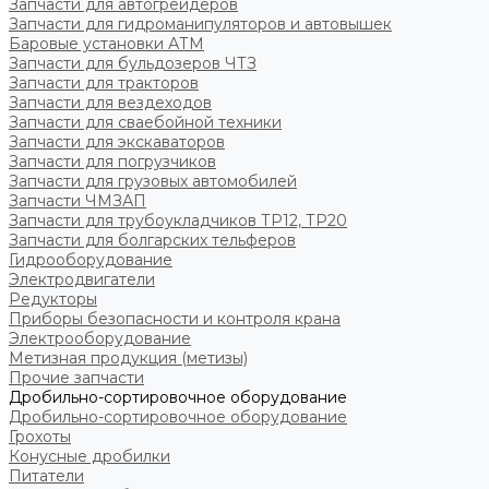
Запчасти для автогрейдеров
Запчасти для гидроманипуляторов и автовышек
Баровые установки АТМ
Запчасти для бульдозеров ЧТЗ
Запчасти для тракторов
Запчасти для вездеходов
Запчасти для сваебойной техники
Запчасти для экскаваторов
Запчасти для погрузчиков
Запчасти для грузовых автомобилей
Запчасти ЧМЗАП
Запчасти для трубоукладчиков ТР12, ТР20
Запчасти для болгарских тельферов
Гидрооборудование
Электродвигатели
Редукторы
Приборы безопасности и контроля крана
Электрооборудование
Метизная продукция (метизы)
Прочие запчасти
Дробильно-сортировочное оборудование
Дробильно-сортировочное оборудование
Грохоты
Конусные дробилки
Питатели