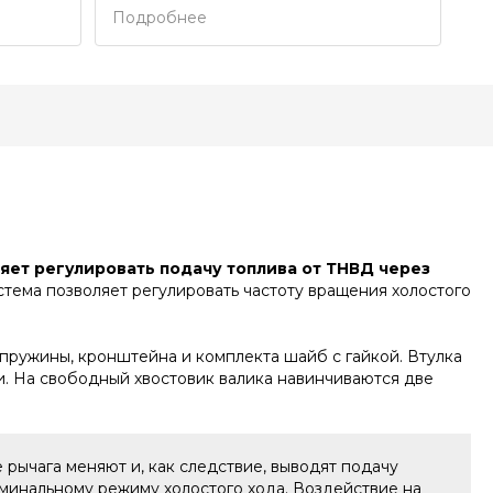
Подробнее
яет регулировать подачу топлива от ТНВД через
стема позволяет регулировать частоту вращения холостого
, пружины, кронштейна и комплекта шайб с гайкой. Втулка
и. На свободный хвостовик валика навинчиваются две
 рычага меняют и, как следствие, выводят подачу
оминальному режиму холостого хода. Воздействие на