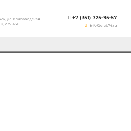
+7 (351) 725-95-57
нск, ул. Кожзаводская
00, оф. 430
info@drob74.ru