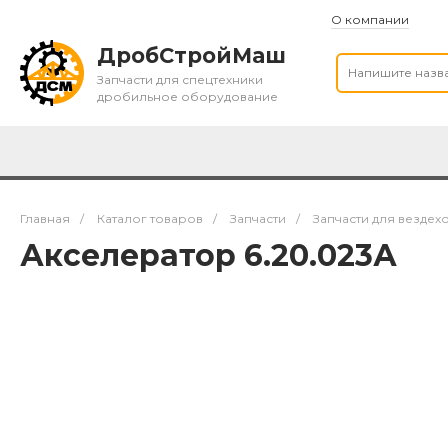
О компании
ДробСтройМаш
Запчасти для спецтехники
дробильное оборудование
Главная
/
Каталог товаров
/
Запчасти
/
Запчасти для вездех
Акселератор 6.20.023А