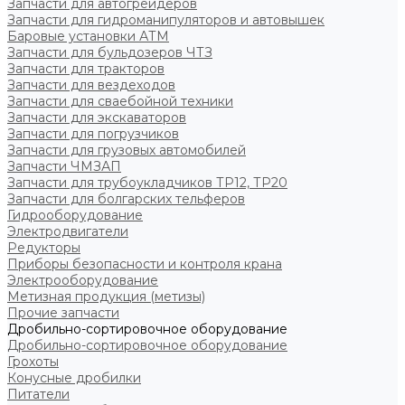
Запчасти для автогрейдеров
Запчасти для гидроманипуляторов и автовышек
Баровые установки АТМ
Запчасти для бульдозеров ЧТЗ
Запчасти для тракторов
Запчасти для вездеходов
Запчасти для сваебойной техники
Запчасти для экскаваторов
Запчасти для погрузчиков
Запчасти для грузовых автомобилей
Запчасти ЧМЗАП
Запчасти для трубоукладчиков ТР12, ТР20
Запчасти для болгарских тельферов
Гидрооборудование
Электродвигатели
Редукторы
Приборы безопасности и контроля крана
Электрооборудование
Метизная продукция (метизы)
Прочие запчасти
Дробильно-сортировочное оборудование
Дробильно-сортировочное оборудование
Грохоты
Конусные дробилки
Питатели