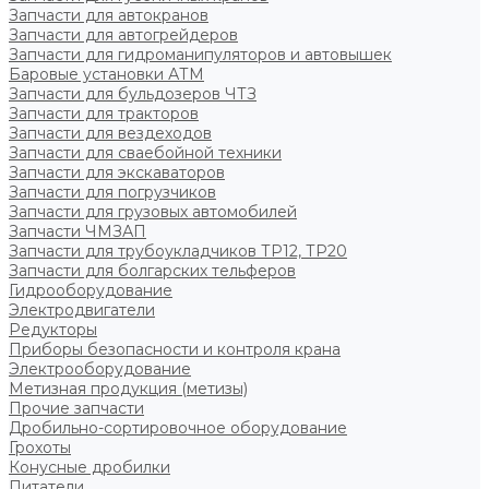
Запчасти для автокранов
Запчасти для автогрейдеров
Запчасти для гидроманипуляторов и автовышек
Баровые установки АТМ
Запчасти для бульдозеров ЧТЗ
Запчасти для тракторов
Запчасти для вездеходов
Запчасти для сваебойной техники
Запчасти для экскаваторов
Запчасти для погрузчиков
Запчасти для грузовых автомобилей
Запчасти ЧМЗАП
Запчасти для трубоукладчиков ТР12, ТР20
Запчасти для болгарских тельферов
Гидрооборудование
Электродвигатели
Редукторы
Приборы безопасности и контроля крана
Электрооборудование
Метизная продукция (метизы)
Прочие запчасти
Дробильно-сортировочное оборудование
Грохоты
Конусные дробилки
Питатели