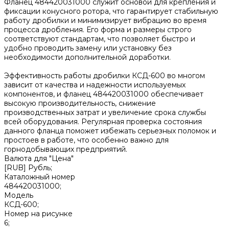
Фланец 484420031000 служит основой для крепления и
фиксации конусного ротора, что гарантирует стабильную
работу дробилки и минимизирует вибрацию во время
процесса дробления. Его форма и размеры строго
соответствуют стандартам, что позволяет быстро и
удобно проводить замену или установку без
необходимости дополнительной доработки.
Эффективность работы дробилки КСД-600 во многом
зависит от качества и надежности используемых
компонентов, и фланец 484420031000 обеспечивает
высокую производительность, снижение
производственных затрат и увеличение срока службы
всей оборудования. Регулярная проверка состояния
данного фланца поможет избежать серьезных поломок и
простоев в работе, что особенно важно для
горнодобывающих предприятий.
Валюта для "Цена"
[RUB] Рубль;
Каталожный номер
484420031000;
Модель
КСД-600;
Номер на рисунке
6;