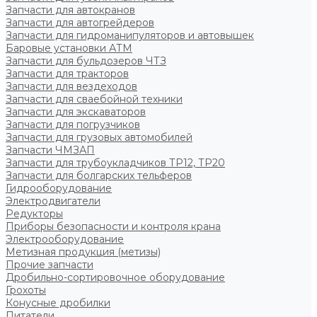
Запчасти для автокранов
Запчасти для автогрейдеров
Запчасти для гидроманипуляторов и автовышек
Баровые установки АТМ
Запчасти для бульдозеров ЧТЗ
Запчасти для тракторов
Запчасти для вездеходов
Запчасти для сваебойной техники
Запчасти для экскаваторов
Запчасти для погрузчиков
Запчасти для грузовых автомобилей
Запчасти ЧМЗАП
Запчасти для трубоукладчиков ТР12, ТР20
Запчасти для болгарских тельферов
Гидрооборудование
Электродвигатели
Редукторы
Приборы безопасности и контроля крана
Электрооборудование
Метизная продукция (метизы)
Прочие запчасти
Дробильно-сортировочное оборудование
Грохоты
Конусные дробилки
Питатели