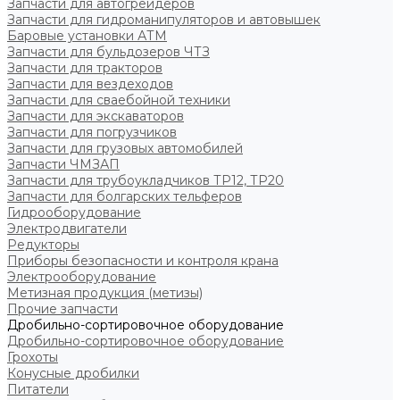
Запчасти для автогрейдеров
Запчасти для гидроманипуляторов и автовышек
Баровые установки АТМ
Запчасти для бульдозеров ЧТЗ
Запчасти для тракторов
Запчасти для вездеходов
Запчасти для сваебойной техники
Запчасти для экскаваторов
Запчасти для погрузчиков
Запчасти для грузовых автомобилей
Запчасти ЧМЗАП
Запчасти для трубоукладчиков ТР12, ТР20
Запчасти для болгарских тельферов
Гидрооборудование
Электродвигатели
Редукторы
Приборы безопасности и контроля крана
Электрооборудование
Метизная продукция (метизы)
Прочие запчасти
Дробильно-сортировочное оборудование
Дробильно-сортировочное оборудование
Грохоты
Конусные дробилки
Питатели