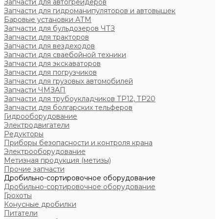
Запчасти для автогрейдеров
Запчасти для гидроманипуляторов и автовышек
Баровые установки АТМ
Запчасти для бульдозеров ЧТЗ
Запчасти для тракторов
Запчасти для вездеходов
Запчасти для сваебойной техники
Запчасти для экскаваторов
Запчасти для погрузчиков
Запчасти для грузовых автомобилей
Запчасти ЧМЗАП
Запчасти для трубоукладчиков ТР12, ТР20
Запчасти для болгарских тельферов
Гидрооборудование
Электродвигатели
Редукторы
Приборы безопасности и контроля крана
Электрооборудование
Метизная продукция (метизы)
Прочие запчасти
Дробильно-сортировочное оборудование
Дробильно-сортировочное оборудование
Грохоты
Конусные дробилки
Питатели