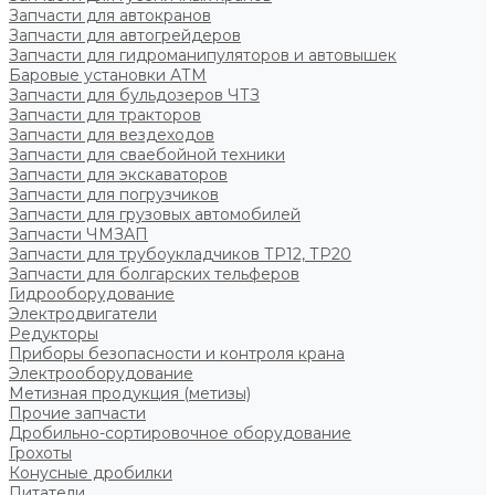
Запчасти для автокранов
Запчасти для автогрейдеров
Запчасти для гидроманипуляторов и автовышек
Баровые установки АТМ
Запчасти для бульдозеров ЧТЗ
Запчасти для тракторов
Запчасти для вездеходов
Запчасти для сваебойной техники
Запчасти для экскаваторов
Запчасти для погрузчиков
Запчасти для грузовых автомобилей
Запчасти ЧМЗАП
Запчасти для трубоукладчиков ТР12, ТР20
Запчасти для болгарских тельферов
Гидрооборудование
Электродвигатели
Редукторы
Приборы безопасности и контроля крана
Электрооборудование
Метизная продукция (метизы)
Прочие запчасти
Дробильно-сортировочное оборудование
Грохоты
Конусные дробилки
Питатели