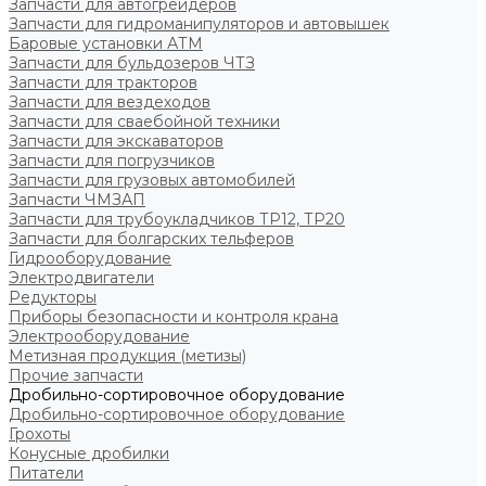
Запчасти для автогрейдеров
Запчасти для гидроманипуляторов и автовышек
Баровые установки АТМ
Запчасти для бульдозеров ЧТЗ
Запчасти для тракторов
Запчасти для вездеходов
Запчасти для сваебойной техники
Запчасти для экскаваторов
Запчасти для погрузчиков
Запчасти для грузовых автомобилей
Запчасти ЧМЗАП
Запчасти для трубоукладчиков ТР12, ТР20
Запчасти для болгарских тельферов
Гидрооборудование
Электродвигатели
Редукторы
Приборы безопасности и контроля крана
Электрооборудование
Метизная продукция (метизы)
Прочие запчасти
Дробильно-сортировочное оборудование
Дробильно-сортировочное оборудование
Грохоты
Конусные дробилки
Питатели