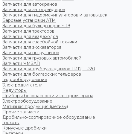
Запчасти для автокранов
Запчасти для автогрейдеров
Запчасти для гидроманипуляторов и автовышек
Баровые установки АТМ
Запчасти для бульдозеров ЧТЗ
Запчасти для тракторов
Запчасти для вездеходов
Запчасти для сваебойной техники
Запчасти для экскаваторов
Запчасти для погрузчиков
Запчасти для грузовых автомобилей
Запчасти ЧМЗАП
Запчасти для трубоукладчиков ТР12, ТР20
Запчасти для болгарских тельферов
Гидрооборудование
Электродвигатели
Редукторы
Приборы безопасности и контроля крана
Электрооборудование
Метизная продукция (метизы)
Прочие запчасти
Дробильно-сортировочное оборудование
Грохоты
Конусные дробилки
Питатели