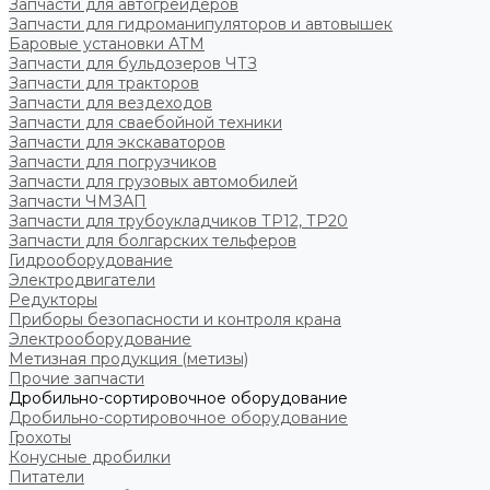
Запчасти для автогрейдеров
Запчасти для гидроманипуляторов и автовышек
Баровые установки АТМ
Запчасти для бульдозеров ЧТЗ
Запчасти для тракторов
Запчасти для вездеходов
Запчасти для сваебойной техники
Запчасти для экскаваторов
Запчасти для погрузчиков
Запчасти для грузовых автомобилей
Запчасти ЧМЗАП
Запчасти для трубоукладчиков ТР12, ТР20
Запчасти для болгарских тельферов
Гидрооборудование
Электродвигатели
Редукторы
Приборы безопасности и контроля крана
Электрооборудование
Метизная продукция (метизы)
Прочие запчасти
Дробильно-сортировочное оборудование
Дробильно-сортировочное оборудование
Грохоты
Конусные дробилки
Питатели