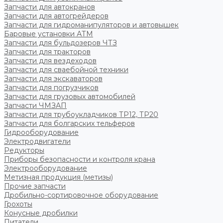
Запчасти для автокранов
Запчасти для автогрейдеров
Запчасти для гидроманипуляторов и автовышек
Баровые установки АТМ
Запчасти для бульдозеров ЧТЗ
Запчасти для тракторов
Запчасти для вездеходов
Запчасти для сваебойной техники
Запчасти для экскаваторов
Запчасти для погрузчиков
Запчасти для грузовых автомобилей
Запчасти ЧМЗАП
Запчасти для трубоукладчиков ТР12, ТР20
Запчасти для болгарских тельферов
Гидрооборудование
Электродвигатели
Редукторы
Приборы безопасности и контроля крана
Электрооборудование
Метизная продукция (метизы)
Прочие запчасти
Дробильно-сортировочное оборудование
Грохоты
Конусные дробилки
Питатели