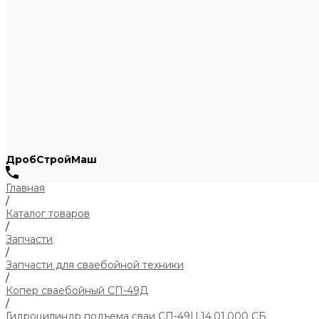
ДробСтройМаш
Главная
/
Каталог товаров
/
Запчасти
/
Запчасти для сваебойной техники
/
Копер сваебойный СП-49Д
/
Гидроцилиндр подъема сваи СП-49Ц.14.01.000 СБ