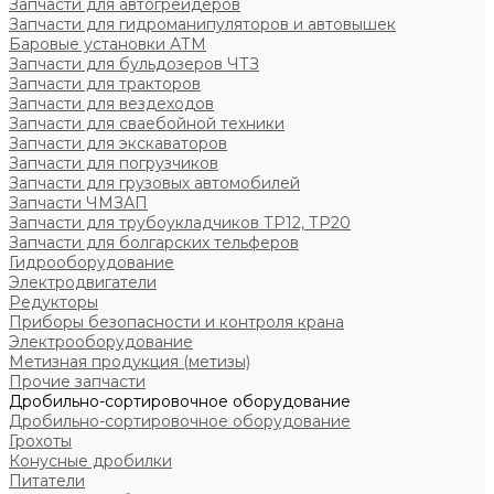
Запчасти для автогрейдеров
Запчасти для гидроманипуляторов и автовышек
Баровые установки АТМ
Запчасти для бульдозеров ЧТЗ
Запчасти для тракторов
Запчасти для вездеходов
Запчасти для сваебойной техники
Запчасти для экскаваторов
Запчасти для погрузчиков
Запчасти для грузовых автомобилей
Запчасти ЧМЗАП
Запчасти для трубоукладчиков ТР12, ТР20
Запчасти для болгарских тельферов
Гидрооборудование
Электродвигатели
Редукторы
Приборы безопасности и контроля крана
Электрооборудование
Метизная продукция (метизы)
Прочие запчасти
Дробильно-сортировочное оборудование
Дробильно-сортировочное оборудование
Грохоты
Конусные дробилки
Питатели