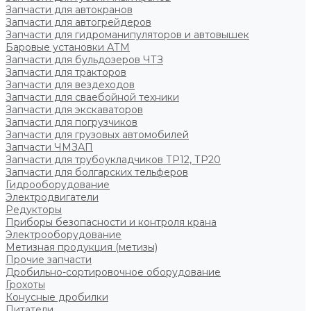
Запчасти для автокранов
Запчасти для автогрейдеров
Запчасти для гидроманипуляторов и автовышек
Баровые установки АТМ
Запчасти для бульдозеров ЧТЗ
Запчасти для тракторов
Запчасти для вездеходов
Запчасти для сваебойной техники
Запчасти для экскаваторов
Запчасти для погрузчиков
Запчасти для грузовых автомобилей
Запчасти ЧМЗАП
Запчасти для трубоукладчиков ТР12, ТР20
Запчасти для болгарских тельферов
Гидрооборудование
Электродвигатели
Редукторы
Приборы безопасности и контроля крана
Электрооборудование
Метизная продукция (метизы)
Прочие запчасти
Дробильно-сортировочное оборудование
Грохоты
Конусные дробилки
Питатели